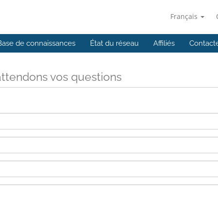
Français
Base de connaissances
État du réseau
Affiliés
Contact
ttendons vos questions